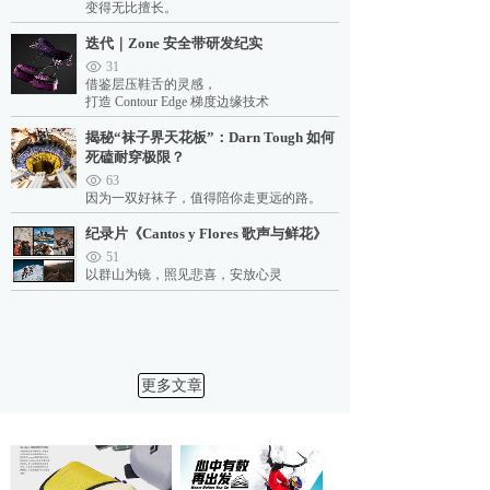
变得无比擅长。
迭代｜Zone 安全带研发纪实
31
借鉴层压鞋舌的灵感，
打造 Contour Edge 梯度边缘技术
揭秘“袜子界天花板”：Darn Tough 如何
死磕耐穿极限？
63
因为一双好袜子，值得陪你走更远的路。
纪录片《Cantos y Flores 歌声与鲜花》
51
以群山为镜，照见悲喜，安放心灵
更多文章