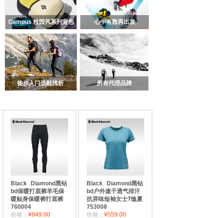
Campus 校园风系列背包
心中有数再出发
徒步入门选鞋浅析
所有代理品牌
Black
Diamond黑钻
Black
Diamond黑钻
bd保暖打底裤羊毛保
bd户外速干透气排汗
暖贴身保暖裤打底裤
抗异味短袖女士T恤夏
760004
753008
价格：
¥949.00
价格：
¥559.00