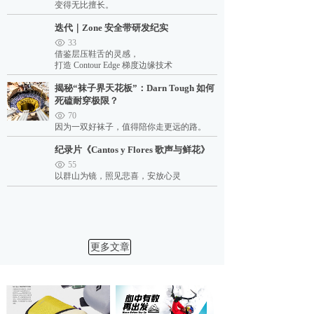
变得无比擅长。
迭代｜Zone 安全带研发纪实
33
借鉴层压鞋舌的灵感，
打造 Contour Edge 梯度边缘技术
揭秘“袜子界天花板”：Darn Tough 如何
死磕耐穿极限？
70
因为一双好袜子，值得陪你走更远的路。
纪录片《Cantos y Flores 歌声与鲜花》
55
以群山为镜，照见悲喜，安放心灵
更多文章