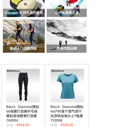
Campus 校园风系列背包
心中有数再出发
徒步入门选鞋浅析
所有代理品牌
Black
Diamond黑钻
Black
Diamond黑钻
bd保暖打底裤羊毛保
bd户外速干透气排汗
暖贴身保暖裤打底裤
抗异味短袖女士T恤夏
760004
753008
价格：
¥949.00
价格：
¥559.00