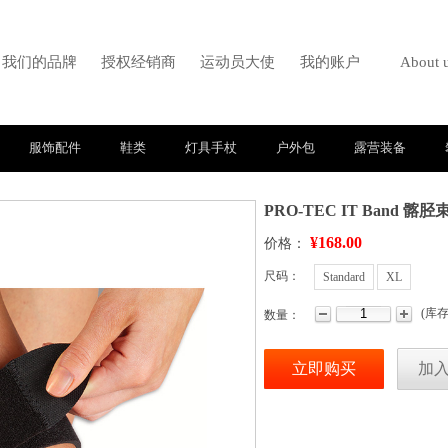
我们的品牌
授权经销商
运动员大使
我的账户
About 
服饰配件
鞋类
灯具手杖
户外包
露营装备
PRO-TEC IT Band 髂胫
¥168.00
价格：
尺码：
Standard
XL
(
库
数量：
立即购买
加