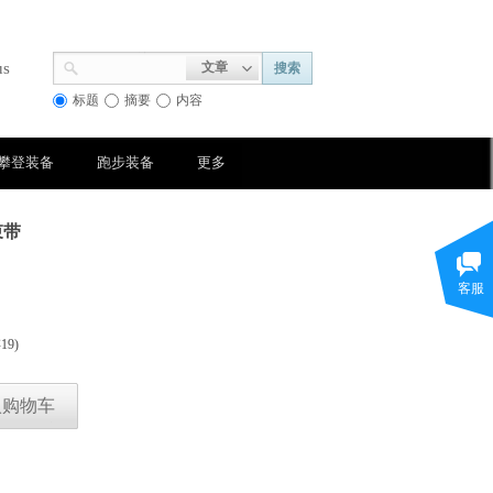
us
文章
搜索
标题
摘要
内容
攀登装备
跑步装备
更多
束带
客服
存
19
)
入购物车