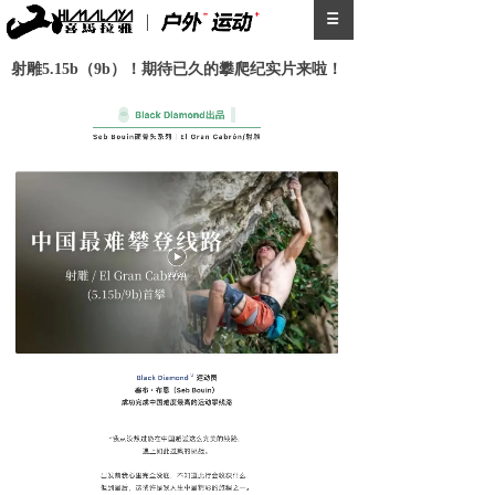
射雕5.15b（9b）！期待已久的攀爬纪实片来啦！