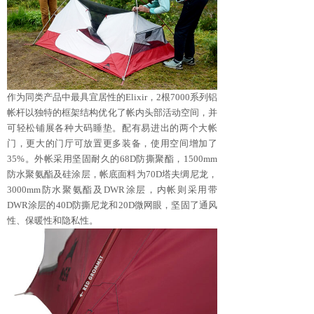
作为同类产品中最具宜居性的Elixir，2根7000系列铝
帐杆以独特的框架结构优化了帐内头部活动空间，并
可轻松铺展各种大码睡垫。配有易进出的两个大帐
门，更大的门厅可放置更多装备，使用空间增加了
35%。外帐采用坚固耐久的68D防撕聚酯，1500mm
防水聚氨酯及硅涂层，帐底面料为70D塔夫绸尼龙，
3000mm防水聚氨酯及DWR涂层，内帐则采用带
DWR涂层的40D防撕尼龙和20D微网眼，坚固了通风
性、保暖性和隐私性。