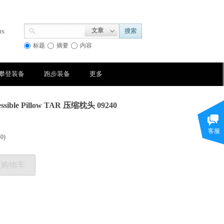
us
文章
搜索
标题
摘要
内容
攀登装备
跑步装备
更多
sible Pillow TAR 压缩枕头 09240
客服
存
0
)
入购物车