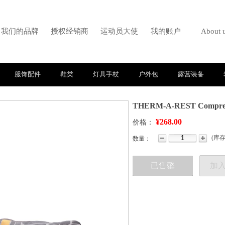
我们的品牌
授权经销商
运动员大使
我的账户
About 
服饰配件
鞋类
灯具手杖
户外包
露营装备
THERM-A-REST Compres
¥268.00
价格：
(
库
数量：
已售罄
加