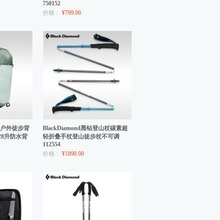
750152
价格：
¥799.00
钻bd户外徒步背
BlackDiamond黑钻登山杖碳素超
28升防水背
轻折叠手杖登山徒步杖不可调
112554
价格：
¥1898.00