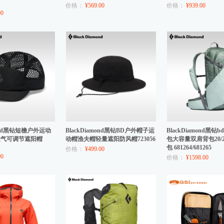
价格：
¥569.00
价格：
¥939.00
00
mond黑钻短檐户外运动
BlackDiamond黑钻BD户外帽子运
BlackDiamond黑
透气可调节遮阳帽
动帽渔夫帽轻量遮阳防风帽723056
包大容量双肩背包20/
包 681264/681265
价格：
¥499.00
00
价格：
¥1598.00