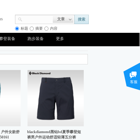
us
文章
搜索
标题
摘要
内容
攀登装备
跑步装备
更多
客服
BD 户外女款舒
blackdiamond黑钻bd夏季攀登短
0161
裤男户外运动舒适轻薄五分裤