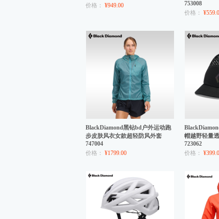
753008
价格：
¥949.00
价格：
¥559.
BlackDiamond黑钻bd户外运动跑
BlackDia
步皮肤风衣女款超轻防风外套
帽越野轻量
747004
723062
价格：
¥1799.00
价格：
¥399.