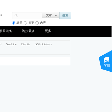
us
文章
搜索
标题
摘要
内容
攀登装备
跑步装备
更多
wl
SealLine
BioLite
GSI Outdoors
客服