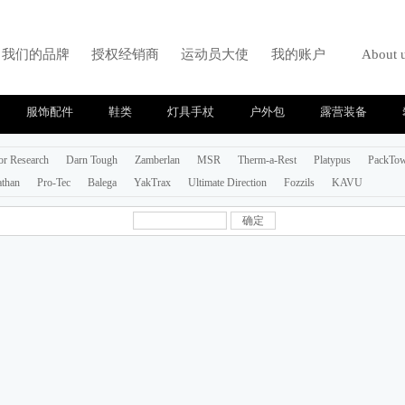
我们的品牌
授权经销商
运动员大使
我的账户
About 
服饰配件
鞋类
灯具手杖
户外包
露营装备
or Research
Darn Tough
Zamberlan
MSR
Therm-a-Rest
Platypus
PackTo
than
Pro-Tec
Balega
YakTrax
Ultimate Direction
Fozzils
KAVU
确定