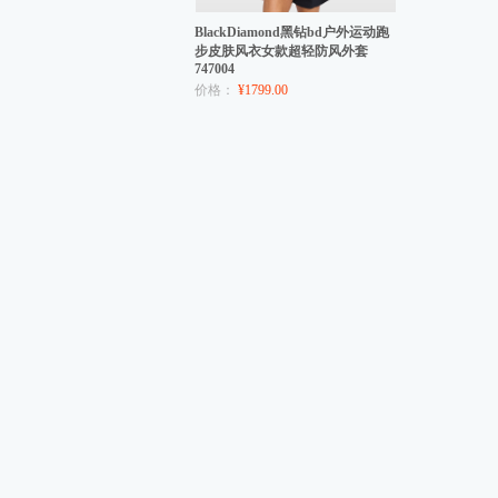
BlackDiamond黑钻bd户外运动跑
步皮肤风衣女款超轻防风外套
747004
价格：
¥1799.00