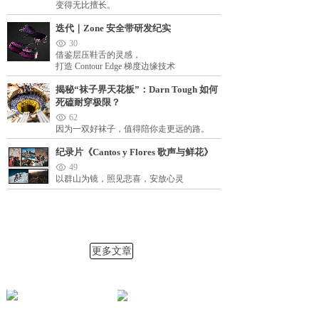
变得无比擅长。
迭代｜Zone 安全带研发纪实
30
借鉴层压鞋舌的灵感，
打造 Contour Edge 梯度边缘技术
揭秘“袜子界天花板”：Darn Tough 如何
死磕耐穿极限？
62
因为一双好袜子，值得陪你走更远的路。
纪录片《Cantos y Flores 歌声与鲜花》
49
以群山为镜，照见悲喜，安放心灵
更多文章