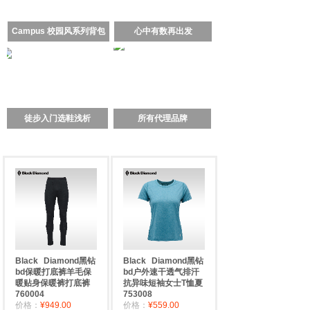
Campus 校园风系列背包
心中有数再出发
徒步入门选鞋浅析
所有代理品牌
Black
Diamond黑钻
Black
Diamond黑钻
bd保暖打底裤羊毛保
bd户外速干透气排汗
暖贴身保暖裤打底裤
抗异味短袖女士T恤夏
760004
753008
价格：
¥949.00
价格：
¥559.00