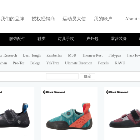
我们的品牌
授权经销商
运动员大使
我的账户
About 
服饰配件
鞋类
灯具手杖
户外包
露营装备
or Research
Darn Tough
Zamberlan
MSR
Therm-a-Rest
Platypus
PackTo
than
Pro-Tec
Balega
YakTrax
Ultimate Direction
Fozzils
KAVU
确定