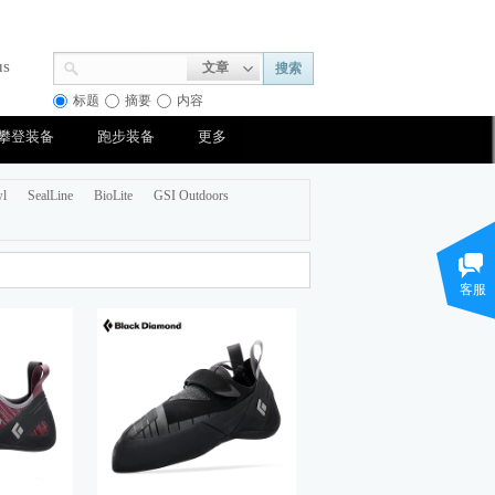
us
文章
搜索
标题
摘要
内容
攀登装备
跑步装备
更多
wl
SealLine
BioLite
GSI Outdoors
客服