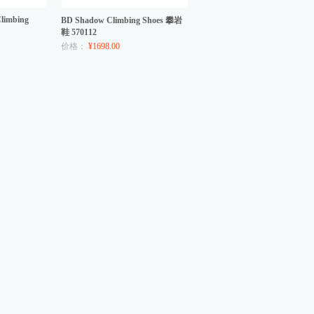
limbing
BD Shadow Climbing Shoes 攀岩
鞋 570112
价格：
¥1698.00