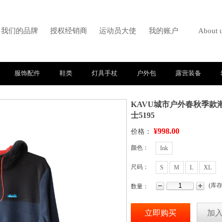
我们的品牌
授权经销商
运动员大使
我的账户
About 
服饰配件
鞋类
灯具手杖
户外包
露营装备
KAVU城市户外春秋季
士5195
¥998.00
价格：
颜色：
Ink
尺码：
S
M
L
XL
(
库
数量：
立即购买
加