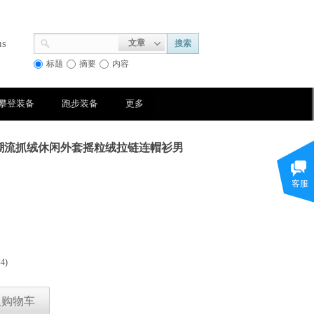
us
文章
搜索
标题
摘要
内容
攀登装备
跑步装备
更多
款潮流抓绒休闲外套摇粒绒拉链连帽衫男
客服
存
4
)
入购物车