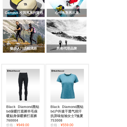
Campus 校园风系列背包
心中有数再出发
徒步入门选鞋浅析
所有代理品牌
Black
Diamond黑钻
Black
Diamond黑钻
bd保暖打底裤羊毛保
bd户外速干透气排汗
暖贴身保暖裤打底裤
抗异味短袖女士T恤夏
760004
753008
价格：
¥949.00
价格：
¥559.00