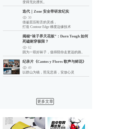
变得无比擅长。
迭代｜Zone 安全带研发纪实
30
借鉴层压鞋舌的灵感，
打造 Contour Edge 梯度边缘技术
揭秘“袜子界天花板”：Darn Tough 如何
死磕耐穿极限？
62
因为一双好袜子，值得陪你走更远的路。
纪录片《Cantos y Flores 歌声与鲜花》
49
以群山为镜，照见悲喜，安放心灵
更多文章