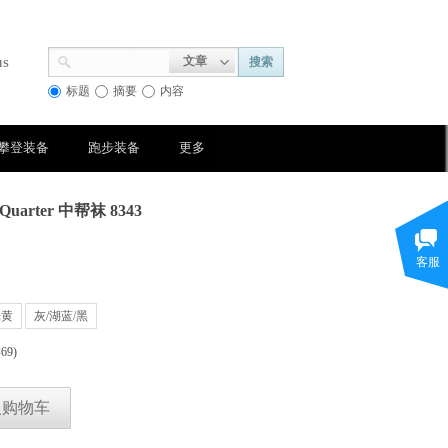
us
文章
搜索
标题
摘要
内容
攀登装备
跑步装备
更多
 Quarter 中帮袜 8343
客服
光黄
灰/湖蓝/黑
存
69
)
入购物车