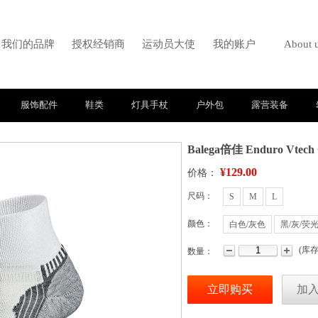
我们的品牌
授权经销商
运动员大使
我的账户
About 
服饰配件
鞋类
灯具手杖
户外包
露营装备
Balega倍佳 Enduro Vtech
¥129.00
价格：
尺码：
S
M
L
颜色：
白色/灰色
黑/灰/荧
(
库
数量：
立即购买
加