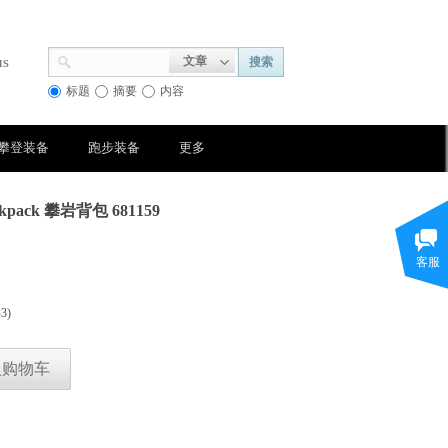
us
文章
搜索
标题
摘要
内容
攀登装备
跑步装备
更多
ckpack 攀岩背包 681159
客服
存
3
)
入购物车