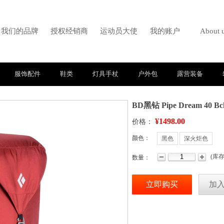
我们的品牌
授权经销商
运动员大使
我的账户
About 
服饰配件
鞋类
灯具手杖
户外包
露营装备
BD黑钻 Pipe Dream 40 B
¥1498.00
价格：
颜色：
黑色
深火炬色
(
库
数量：
立即购买
加