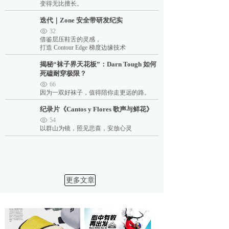
变得无比擅长。
迭代｜Zone 安全带研发纪实
32
借鉴层压鞋舌的灵感，
打造 Contour Edge 梯度边缘技术
揭秘“袜子界天花板”：Darn Tough 如何
死磕耐穿极限？
66
因为一双好袜子，值得陪你走更远的路。
纪录片《Cantos y Flores 歌声与鲜花》
54
以群山为镜，照见悲喜，安放心灵
更多文章