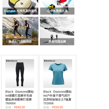
Campus 校园风系列背包
心中有数再出发
徒步入门选鞋浅析
所有代理品牌
Black
Diamond黑钻
Black
Diamond黑钻
bd保暖打底裤羊毛保
bd户外速干透气排汗
暖贴身保暖裤打底裤
抗异味短袖女士T恤夏
760004
753008
价格：
¥949.00
价格：
¥559.00